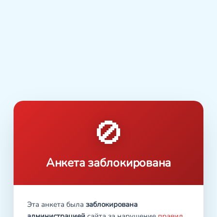
🚫
Анкета заблокирована
Эта анкета была
заблокирована
администрацией
сайта за нарушение
правил