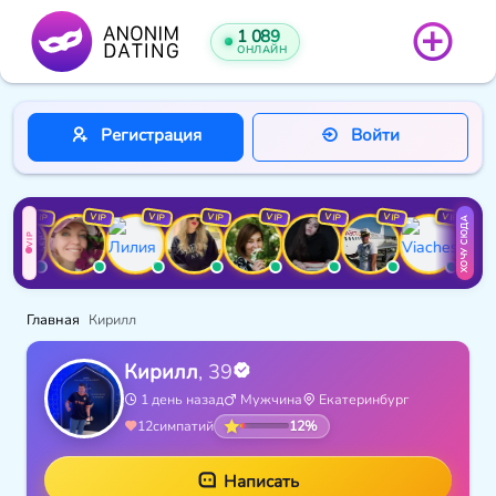
1 089
ОНЛАЙН
Регистрация
Войти
VIP
VIP
VIP
VIP
VIP
VIP
VIP
VIP
ХОЧУ СЮДА
VIP
Главная
Кирилл
Кирилл
, 39
1 день назад
Мужчина
Екатеринбург
12%
12
симпатий
Написать