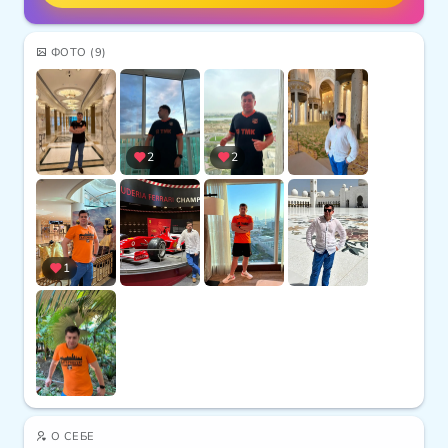
ФОТО
(9)
2
2
1
О СЕБЕ