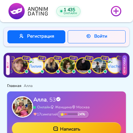
1 435
ОНЛАЙН
Регистрация
Войти
VIP
VIP
VIP
VIP
VIP
VIP
VIP
VIP
ХОЧУ СЮДА
VIP
Главная
Алла
Алла
, 53
Онлайн
Женщина
Москва
24%
17
симпатий
Написать