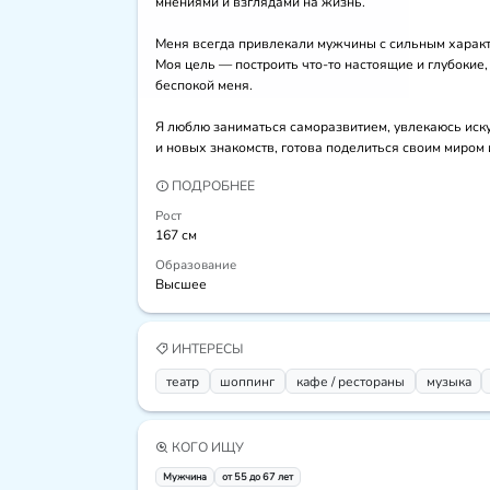
мнениями и взглядами на жизнь.

Меня всегда привлекали мужчины с сильным характе
Моя цель — построить что-то настоящие и глубокие,
беспокой меня. 

Я люблю заниматься саморазвитием, увлекаюсь искус
и новых знакомств, готова поделиться своим миром 
ПОДРОБНЕЕ
Рост
167 см
Образование
Высшее
ИНТЕРЕСЫ
театр
шоппинг
кафе / рестораны
музыка
КОГО ИЩУ
Мужчина
от 55 до 67 лет