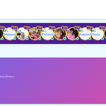
VIP
VIP
VIP
VIP
VIP
VIP
VIP
VIP
V
восибирск