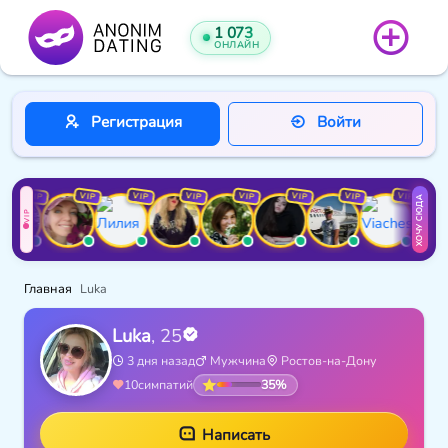
1 073
ОНЛАЙН
Регистрация
Войти
VIP
VIP
VIP
VIP
VIP
VIP
VIP
VIP
ХОЧУ СЮДА
VIP
Главная
Luka
Luka
, 25
3 дня назад
Мужчина
Ростов-на-Дону
35%
10
симпатий
Написать